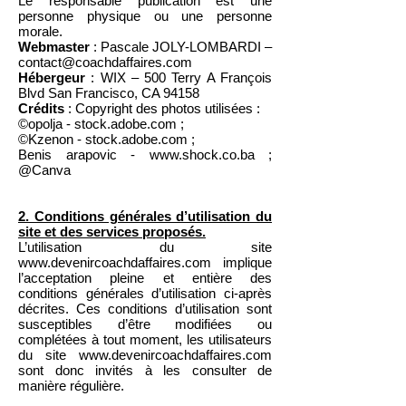
Le responsable publication est une
personne physique ou une personne
morale.
Webmaster
: P
ascale JOLY-LOMBARDI –
contact
@coachdaffaires.com
Hébergeur
: WIX – 500 Terry A François
Blvd San Francisco, CA 94158
Crédits
: Copyright des photos utilisées :
©opolja - stock.adobe.com ;
©Kzenon - stock.adobe.com ;
Benis arapovic -
www.shock.co.ba
;
@Canva
2. Conditions générales d’utilisation du
site et des services proposés.
L’utilisation du site
www.devenircoachdaffaires.com
implique
l’acceptation pleine et entière des
conditions générales d’utilisation ci-après
décrites. Ces conditions d’utilisation sont
susceptibles d’être modifiées ou
complétées à tout moment, les utilisateurs
du site
www.devenircoachdaffaires.com
sont donc invités à les consulter de
manière régulière.