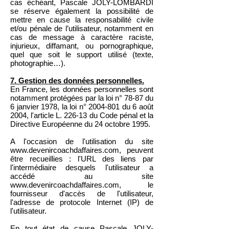
cas échéant, Pascale JOLY-LOMBARDI
se réserve également la possibilité de
mettre en cause la responsabilité civile
et/ou pénale de l’utilisateur, notamment en
cas de message à caractère raciste,
injurieux, diffamant, ou pornographique,
quel que soit le support utilisé (texte,
photographie…).
7. Gestion des données personnelles.
En France, les données personnelles sont
notamment protégées par la loi n° 78-87 du
6 janvier 1978, la loi n°
2004-801
du 6 août
2004, l'article L. 226-13 du Code pénal et la
Directive Européenne du 24 octobre 1995.
A l'occasion de l'utilisation du site
www.devenircoachdaffaires.com
, peuvent
être recueillies : l'URL des liens par
l'intermédiaire desquels l'utilisateur a
accédé au site
www.devenircoachdaffaires.com
, le
fournisseur d'accès de l'utilisateur,
l'adresse de protocole Internet (IP) de
l'utilisateur.
En tout état de cause Pascale JOLY-